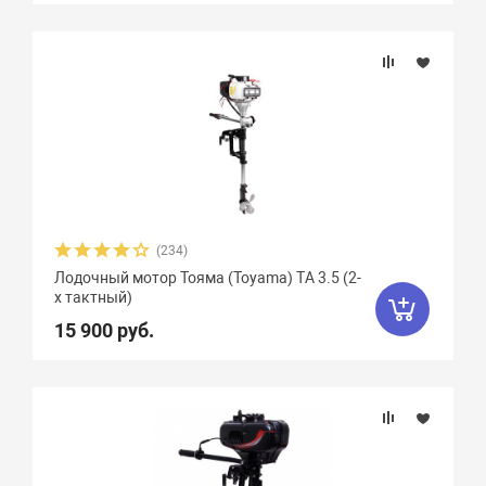
Количество цилиндров
Меркури (Mercury)
31
Омолон
10
Мощность мотора, л.с.
Парсун (Parsun)
45
Пуля
5
Сузуки (Suzuki)
3
Объем двигателя, куб. см.
Тохатсу (Tohatsu)
23
Охлаждение
Тояма (Toyama)
30
(234)
Тип топлива
Хайди (Hidea)
50
Лодочный мотор Тояма (Toyama) TА 3.5 (2-
х тактный)
Количество тактов
15 900 руб.
Аккумулятор