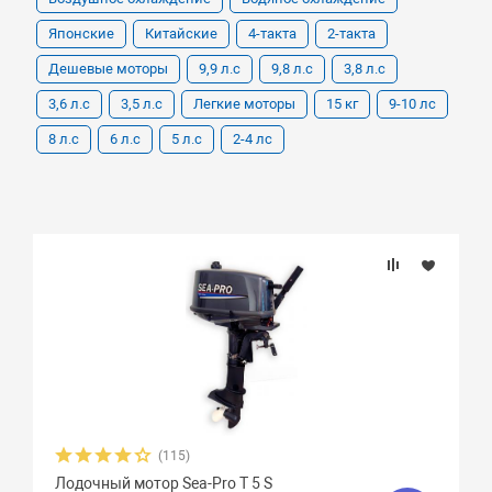
Японские
Китайские
4-такта
2-такта
Дешевые моторы
9,9 л.с
9,8 л.с
3,8 л.с
3,6 л.с
3,5 л.с
Легкие моторы
15 кг
9-10 лс
8 л.с
6 л.с
5 л.с
2-4 лс
(115)
Лодочный мотор Sea-Pro Т 5 S