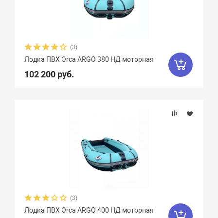
Тип дна
Тип киля
(3)
Тип швов
Лодка ПВХ Orca ARGO 380 НД моторная
102 200 руб.
Максимальная мощность мотора, л.с.
Вес, кг
Вид транца
Материал
(3)
Фальшборт
Лодка ПВХ Orca ARGO 400 НД моторная