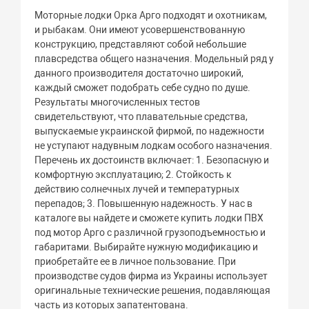
Моторные лодки Орка Арго подходят и охотникам,
и рыбакам. Они имеют усовершенствованную
конструкцию, представляют собой небольшие
плавсредства общего назначения. Модельный ряд у
данного производителя достаточно широкий,
каждый сможет подобрать себе судно по душе.
Результаты многочисленных тестов
свидетельствуют, что плавательные средства,
выпускаемые украинской фирмой, по надежности
не уступают надувным лодкам особого назначения.
Перечень их достоинств включает: 1. Безопасную и
комфортную эксплуатацию; 2. Стойкость к
действию солнечных лучей и температурных
перепадов; 3. Повышенную надежность. У нас в
каталоге вы найдете и сможете купить лодки ПВХ
под мотор Арго с различной грузоподъемностью и
габаритами. Выбирайте нужную модификацию и
приобретайте ее в личное пользование. При
производстве судов фирма из Украины использует
оригинальные технические решения, подавляющая
часть из которых запатентована.