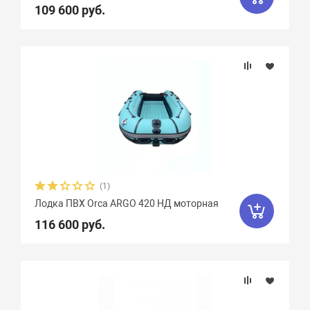
109 600 руб.
Стрингера
Крепление сидений
Количество сидений
(1)
Лодка ПВХ Orca ARGO 420 НД моторная
116 600 руб.