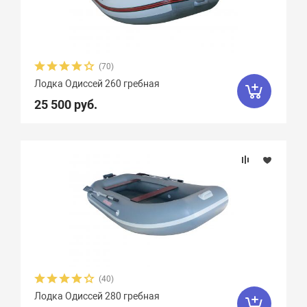
Грузоподъемность
Пассажировместимость
(70)
Тип дна
Лодка Одиссей 260 гребная
25 500 руб.
Тип киля
Тип швов
Вес, кг
Вид транца
(40)
Материал
Лодка Одиссей 280 гребная