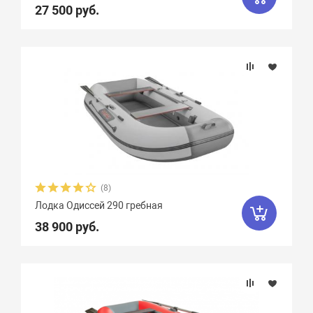
27 500 руб.
Крепление сидений
Количество сидений
Вид весел
(8)
Лодка Одиссей 290 гребная
38 900 руб.