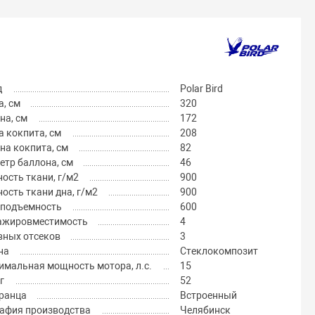
д
Polar Bird
, см
320
на, см
172
 кокпита, см
208
на кокпита, см
82
тр баллона, см
46
ость ткани, г/м2
900
ость ткани дна, г/м2
900
оподъемность
600
ажировместимость
4
вных отсеков
3
на
Стеклокомпозит
имальная мощность мотора, л.с.
15
г
52
транца
Встроенный
рафия производства
Челябинск