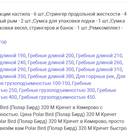
екции настила - 6 шт.;Стрингер продольной жесткости - 4
ный рым - 2 шт.;Сумка для упаковки лодки - 1 шт.;Сумка
ковки весел, стрингеров и банок - 1 шт.;Ремкомплект -
тор
 длиной 190
,
Гребные длиной 200
,
Гребные длиной 210
,
 длиной 240
,
Гребные длиной 250
,
Гребные длиной 260
,
 длиной 290
,
Гребные длиной 300
,
Гребные длиной 310
,
 длиной 350
,
Гребные длиной 380
,
Для горрных рек
,
Для
ые грузоподъемностью 100-150
,
Гребные
тью 250
,
Гребные грузоподъемностью 300
,
Гребные
тью 400
,
Гребные грузоподъемностью 450
.
Bird (Полар Бирд) 320 M Кречет в Кемерово с
остью. Цена Polar Bird (Полар Бирд) 320 M Кречет
lar Bird (Полар Бирд) 320 M Кречет в Кемерово, просто
везём вам Polar Bird (Полар Бирд) 320 M Кречет быстро