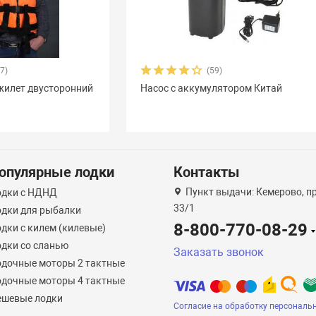
17)
(59)
жилет двусторонний
Насос с аккумулятором Китай
опулярные лодки
Контакты
Пункт выдачи: Кемерово, пр-
одки с НДНД
33/1
дки для рыбалки
8-800-770-08-29
дки с килем (килевые)
дки со сланью
Заказать звонок
дочные моторы 2 тактные
дочные моторы 4 тактные
ешевые лодки
Согласие на обработку персональ