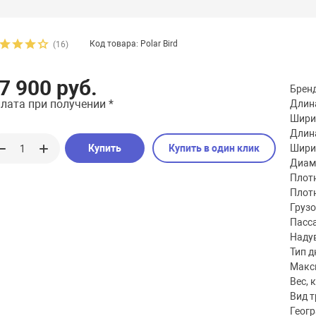
Код товара: Polar Bird
(16)
7 900 руб.
Брен
лата при получении *
Длина
Шири
Длина
Купить
Купить в один клик
Шири
Диаме
Плотн
Плотн
Груз
Пасс
Наду
Тип д
Макс
Вес, к
Вид 
Геог