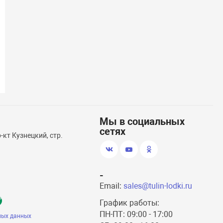
(58)
Транцевые колеса откидные
Насос электр
Мы в социальных
сетях
кт Кузнецкий, стр.
-
Email:
sales@tulin-lodki.ru
График работы:
ПН-ПТ: 09:00 - 17:00
ных данных