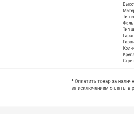
Высот
Мате
Тип к
Фаль
Тип 
Гаран
Гара
Коли
Креп
Стри
* Оплатить товар за налич
за исключением оплаты в р