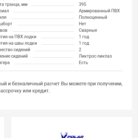
а транца, мм
395
риал
Армированный ПВХ
иля
Полноценный
шборт
Нет
швов
Сварные
тия на ПВХ лодки
1 год
нтия на швы лодки
1 год
чество сидений
2
ление сидений
Ликтрос-ликпаз
нгера
Есть
ный и безналичный расчет Вы можете при получении,
ассрочку или кредит.