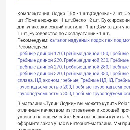
Комплектация: Лодка ПВХ - 1 шт.;Сиденье - 2 шт.;С
шт.;Помпа ножная - 1 шт.;Весло - 2 шт.;Буксировоч
для упаковки секций настила - 1 шт.;Сумка для упа
1 шт.;Руководство по эксплуатации - 1 шт.
Рекомендуем:
каталог надувных лодок пвх под мо
Рекомендуем:
Гребные длиной 170
,
Гребные длиной 180
,
Гребные
Гребные длиной 220
,
Гребные длиной 230
,
Гребные
Гребные длиной 270
,
Гребные длиной 280
,
Гребные
Гребные длиной 320
,
Гребные длиной 330
,
Гребные
сплава
,
НД эконом гребные
,
Гребные НДНД
,
Гребн
грузоподъемностью 200
,
Гребные грузоподъемнос
грузоподъемностью 350
,
Гребные грузоподъемнос
В магазине «Тулин Лодки» вы можете купить Polar 
отличным качеством изготовления и хорошей прочн
указана на нашем сайте. Если вы решили купить Po
оформите заказ у нас в интернет-магазине. Мы при