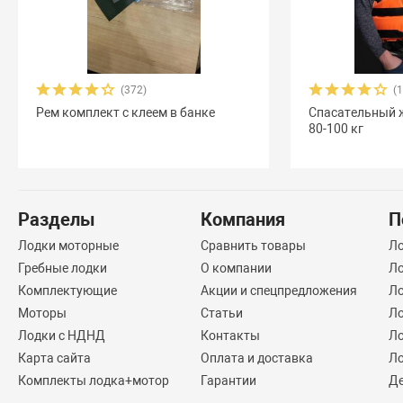
(372)
(
Рем комплект с клеем в банке
Спасательный 
80-100 кг
Разделы
Компания
П
Лодки моторные
Сравнить товары
Л
Гребные лодки
О компании
Ло
Комплектующие
Акции и спецпредложения
Ло
Моторы
Статьи
Ло
Лодки с НДНД
Контакты
Ло
Карта сайта
Оплата и доставка
Ло
Комплекты лодка+мотор
Гарантии
Д