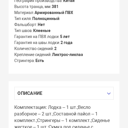
География производства
Китай
Высота транца, мм
381
Материал
Армированный ПВХ
Тип киля
Полноценный
Фальшборт
Нет
Тип швов
Клееные
Гарантия на ПВХ лодки
5 лет
Гарантия на швы лодки
2 года
Количество сидений
2
Крепление сидений
Ликтрос-ликпаз
Стрингера
Есть
ОПИСАНИЕ
Комплектация: Лодка – 1 шт.;Весло
разборное – 2 шт.;Составной пайол – 1
комплект.;Стрингеры – 1 комплект.;Сиденье
жесткое – 1 шт.;Сумка под сиденье с