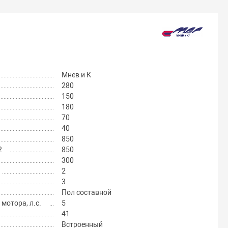
Мнев и К
280
150
180
70
40
850
2
850
300
2
3
Пол составной
отора, л.с.
5
41
Встроенный