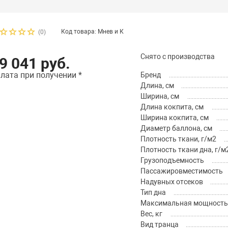
Код товара: Мнев и К
(0)
Снято с производства
9 041 руб.
лата при получении *
Бренд
Длина, см
Ширина, см
Длина кокпита, см
Ширина кокпита, см
Диаметр баллона, см
Плотность ткани, г/м2
Плотность ткани дна, г/м
Грузоподъемность
Пассажировместимость
Надувных отсеков
Тип дна
Максимальная мощность м
Вес, кг
Вид транца