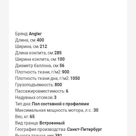
Бренд
Angler
Длина, см
400
Ширина, см
212
Длина кокпита, см
285
Ширина кокпита, см
100
Диаметр баллона, см
56
Плотность ткани, г/м2
900
Плотность ткани дна, г/м2
1050
Грузоподъемность
800
Пассажировместимость
6
Надувных отсеков
3
Тип дна
Пол составной с профилями
Максимальная мощность мотора, л.с.
30
Вес, кг
65
Вид транца
Встроенный
География производства
Санкт-Петербург
Высота транца, мм
381