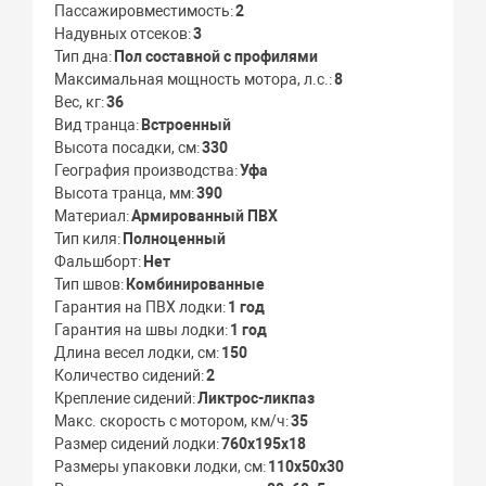
Пассажировместимость
2
Надувных отсеков
3
Тип дна
Пол составной с профилями
Максимальная мощность мотора, л.с.
8
Вес, кг
36
Вид транца
Встроенный
Высота посадки, см
330
География производства
Уфа
Высота транца, мм
390
Материал
Армированный ПВХ
Тип киля
Полноценный
Фальшборт
Нет
Тип швов
Комбинированные
Гарантия на ПВХ лодки
1 год
Гарантия на швы лодки
1 год
Длина весел лодки, см
150
Количество сидений
2
Крепление сидений
Ликтрос-ликпаз
Макс. скорость с мотором, км/ч
35
Размер сидений лодки
760x195x18
Размеры упаковки лодки, см
110x50x30